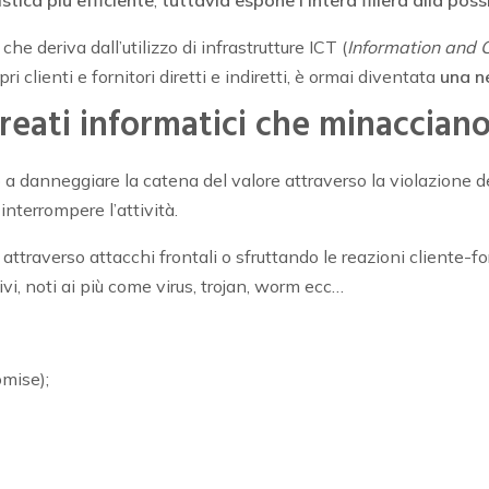
istica più efficiente
,
tuttavia espone l’intera filiera alla poss
o che deriva dall’utilizzo di infrastrutture ICT (
Information and 
i clienti e fornitori diretti e indiretti, è ormai diventata
una n
 reati informatici che minaccian
 a danneggiare la catena del valore attraverso la violazione dei
 interrompere l’attività.
, attraverso attacchi frontali o sfruttando le reazioni cliente-fo
vi, noti ai più come virus, trojan, worm ecc…
mise);