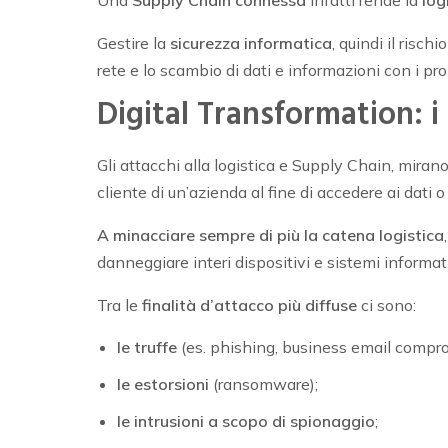
Una
Supply Chain connessa
infatti rende la
log
Gestire la
sicurezza informatica
, quindi il rischi
rete e lo scambio di dati e informazioni con i propr
Digital Transformation: i
Gli attacchi alla logistica e Supply Chain, mirano
cliente di un’azienda al fine di accedere ai dati o
A minacciare sempre di più la catena logistica
danneggiare interi dispositivi e sistemi informati
Tra le
finalità d’attacco più diffuse
ci sono:
le truffe
(es. phishing, business email compro
le estorsioni
(ransomware);
le intrusioni a scopo di spionaggio
;