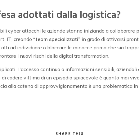
fesa adottati dalla logistica?
bili cyber attacchi le aziende stanno iniziando a collaborare p
rti IT
, creando
“team specializzati”
in grado di attivarsi pron
atti ad individuare o bloccare le minacce prima che sia trop
ontare i nuovi rischi della digital transformation.
tiplicati. L’accesso continuo a informazioni sensibili, azienda
chio di cadere vittima di un episodio spiacevole è quanto mai vi
ia alla catena di approvvigionamento è una problematica in gr
SHARE THIS