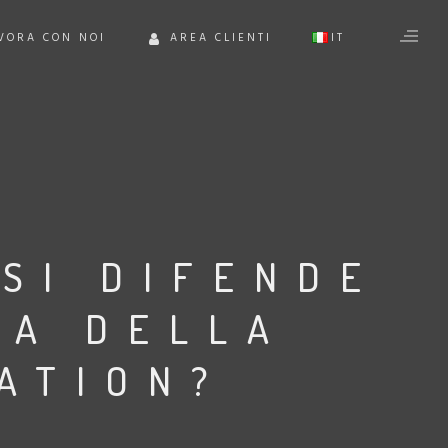
VORA CON NOI
AREA CLIENTI
IT
EN
SI DIFENDE
RA DELLA
ATION?