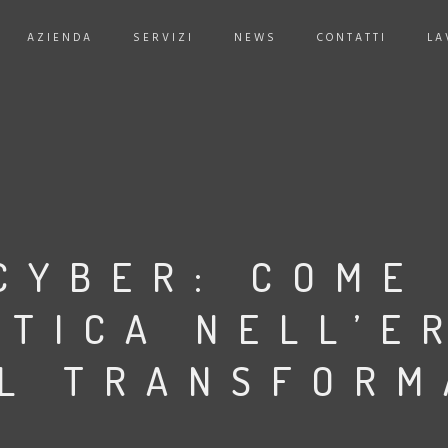
AZIENDA
SERVIZI
NEWS
CONTATTI
LA
CYBER: COME 
STICA NELL’E
AL TRANSFORM