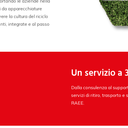
ortando le aziende nella
ti da apparecchiature
re la cultura del riciclo
enti, integrate e al passo
Un servizio a 
Dalla consulenza al support
servizi di ritiro, trasporto 
RAEE.