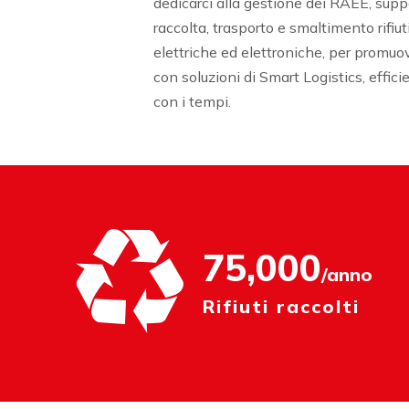
dedicarci alla gestione dei RAEE, supp
raccolta, trasporto e smaltimento rifiu
elettriche ed elettroniche, per promuove
con soluzioni di Smart Logistics, effici
con i tempi.
75,000
/anno
Rifiuti raccolti