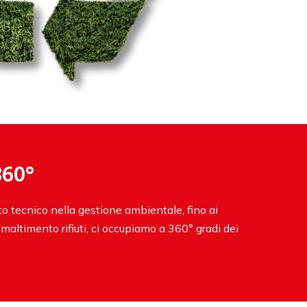
360°
o tecnico nella gestione ambientale, fino ai
e smaltimento rifiuti, ci occupiamo a 360° gradi dei