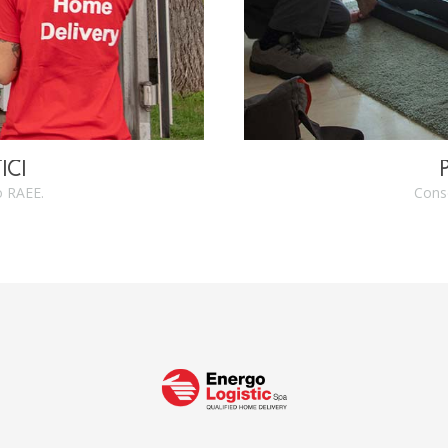
ICI
o RAEE.
Conse