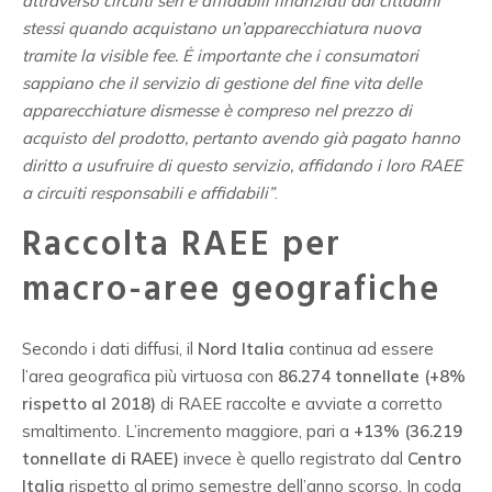
attraverso circuiti seri e affidabili finanziati dai cittadini
stessi quando acquistano un’apparecchiatura nuova
tramite la visible fee. Ė importante che i consumatori
sappiano che il servizio di gestione del fine vita delle
apparecchiature dismesse è compreso nel prezzo di
acquisto del prodotto, pertanto avendo già pagato hanno
diritto a usufruire di questo servizio, affidando i loro RAEE
a circuiti responsabili e affidabili”
.
Raccolta RAEE per
macro-aree geografiche
Secondo i dati diffusi, il
Nord Italia
continua ad essere
l’area geografica più virtuosa con
86.274 tonnellate (+8%
rispetto al 2018)
di RAEE raccolte e avviate a corretto
smaltimento. L’incremento maggiore, pari a
+13% (36.219
tonnellate di RAEE)
invece è quello registrato dal
Centro
Italia
rispetto al primo semestre dell’anno scorso. In coda