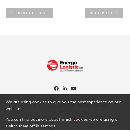
PREVIOUS POST
NEXT POST
Energo Logistic Spa a socio unico
We are using cookies to give you the best experience on our
Viale della Liberazione, 13 40128 Bologna (BO)
website.
P.IVA 03960140402
You can find out more about which cookies we are using or
Privacy & Cookie
|
Whistleblowing
switch them off in
settings
.