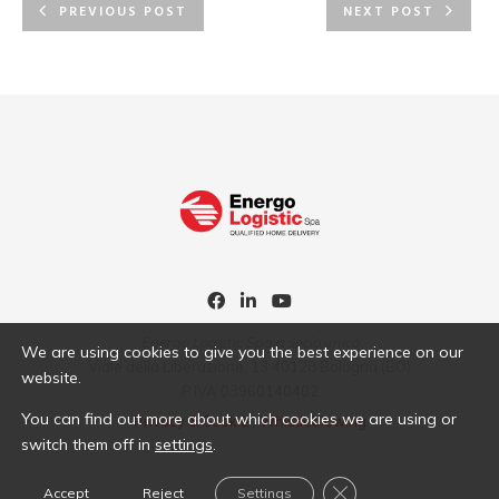
PREVIOUS POST
NEXT POST
Energo Logistic Spa a socio unico
We are using cookies to give you the best experience on our
Viale della Liberazione, 13 40128 Bologna (BO)
website.
P.IVA 03960140402
You can find out more about which cookies we are using or
Privacy & Cookie
|
Whistleblowing
switch them off in
settings
.
Close GDPR Cookie B
Accept
Reject
Settings