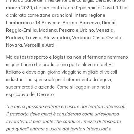
firma da parte del Presidente del Consiglio del
Decreto 8
marzo 2020
, che per contrastare l’epidemia di Covid-19 ha
dichiarato come
zone arancioni
l’intera
regione
Lombardia e 14 Province
:
Parma, Piacenza, Rimini,
Reggio-Emilia, Modena, Pesaro e Urbino, Venezia,
Padova, Treviso, Alessandria, Verbano-Cusio-Ossola,
Novara, Vercelli e Asti.
Ma
autostrasporto e logistica non si fermano
nemmeno
in quest’area che produce una parte rilevante del Pil
italiano e dove ogni giorno viaggiano migliaia di veicoli
industriali indispensabili per il rifornimento di negozi,
supermercati e aziende. Come si legge in una nota
esplicativa del Decreto:
“Le merci possono entrare ed uscire dai territori interessati.
Il trasporto delle merci è considerato come un’esigenza
lavorativa: il personale che conduce i mezzi di trasporto
può quindi entrare e uscire dai territori interessati e