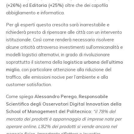
(+26%)
ed
Editoria (+25%)
oltre che dei capofila
abbigliamento e informatica.
Per gli esperti questa crescita sarà inarrestabile e
richiederà presto di ripensare alle città con un intervento
istituzionale. Così come renderà necessario risolvere
alcune criticità attraverso investimenti sull’omnicanalità e
modelli logistici alternativi, in grado di rivoluzionare
soprattutto il sistema della
logistica urbana
dell’
ultimo
miglio
, con particolare attenzione alla riduzione del
traffico, alle emissioni nocive per l’ambiente e alla
customer satisfaction.
Come spiega
Alessandro Perego
,
Responsabile
Scientifico degli Osservatori Digital Innovation della
School of Management del Politecnico
:
“il 78% del
mercato dei prodotti è appannaggio di imprese nate per
operare online. L’82% dei prodotti si vende ancora nel
negozio fisico. Importante riflettere e investire