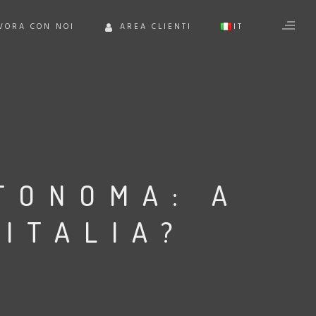
VORA CON NOI
AREA CLIENTI
IT
EN
TONOMA: A
 ITALIA?