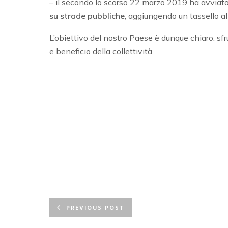
– il secondo lo scorso 22 marzo 2019 ha avviat
su strade pubbliche
, aggiungendo un tassello a
L’obiettivo del nostro Paese è dunque chiaro: sfru
e beneficio della collettività.
PREVIOUS POST