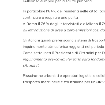
l’Alleanza europea per la salute pubblica.
In particolare
l’84% dei residenti nelle città ita
continuare a respirare aria pulita.
A
Roma
il
76% degli intervistati
e a
Milano
il
7
all’introduzione di
aree a zero emissioni
così da
Gli italiani quindi preferiscono sistemi di trasport
inquinamento atmosferico raggiunti nel periodo
Come sottolinea il
Presidente di Cittadini per l’
inquinamento pre-covid. Per farlo sarà fondament
cittadini”.
Riusciranno urbanisti e operatori logistici a coll
trasporto merci nelle città italiane per un
ultim