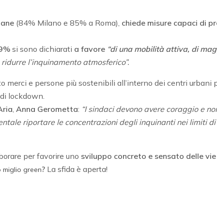
liane
(84% Milano e 85% a Roma),
chiede misure capaci di p
9%
si sono dichiarati
a favore
“di una mobilità attiva, di magg
 ridurre l’inquinamento atmosferico”.
o merci e persone più sostenibili all’interno dei centri urbani pe
 di lockdown.
Aria
,
Anna Gerometta
:
“I sindaci devono avere coraggio e non r
ale riportare le concentrazioni degli inquinanti nei limiti di
aborare per favorire uno
sviluppo concreto e sensato delle vie
?
La sfida è aperta!
o miglio green