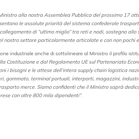
Ministro alla nostra Assemblea Pubblica del prossimo 17 ott
sentano le assolute priorità del sistema confederale trasport
i collegamento di “ultimo miglio” tra reti e nodi, sostegno a
nel nostro settore particolarmente articolate e con non pochi el
ne industriale anche di sottolineare al Ministro il profilo ist
ella Costituzione e dal Regolamento UE sul Partenariato Eco
ni i bisogni e le attese dell’intera supply chain logistica naz
i, gommato, terminal portuali, interporti, magazzini, industria
trasporto merce. Siamo confidenti che il Ministro saprà dedica
prese con oltre 800 mila dipendenti”
.