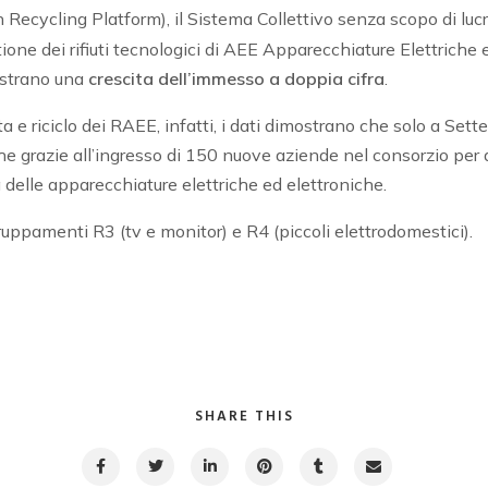
Recycling Platform), il Sistema Collettivo senza scopo di lucro
tione dei rifiuti tecnologici di AEE Apparecchiature Elettriche e
ostrano una
crescita dell’immesso a doppia cifra
.
ta e riciclo dei RAEE, infatti, i dati dimostrano che solo a S
he grazie all’ingresso di 150 nuove aziende nel consorzio per 
a delle apparecchiature elettriche ed elettroniche.
ruppamenti R3 (tv e monitor) e R4 (piccoli elettrodomestici).
SHARE THIS