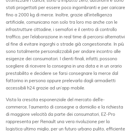
ottimizzare i carichi, sono a impatto zero, autonomi e sono
stati progettati per essere poco ingombranti e per caricare
fino a 2000 kg di merce. Inoltre, grazie all’intelligenza
artificiale, comunicano non solo tra loro ma anche con le
infrastrutture cittadine, i semafori e il centro di controllo
traffico, per l’elaborazione in real time di percorsi alternativi
al fine di evitare ingorghi o strade già congestionate. In più
sono totalmente personalizzabili per andare incontro alle
esigenze dei consumatori. I clienti finali, infatti, possono
scegliere di ricevere la consegna in una data e in un orario
prestabilito e decidere se farsi consegnare la merce dal
fattorino in persona oppure prelevarla dagli armadietti
accessibili h24 grazie ad un’app mobile.
Vista la crescita esponenziale del mercato dell’e-
commerce, l’aumento di consegne a domicilio e la richiesta
di maggiore velocità da parte dei consumatori, EZ-Pro
rappresenta per Renault una vera rivoluzione per la
logistica ultimo miglio, per un futuro urbano pulito, efficiente