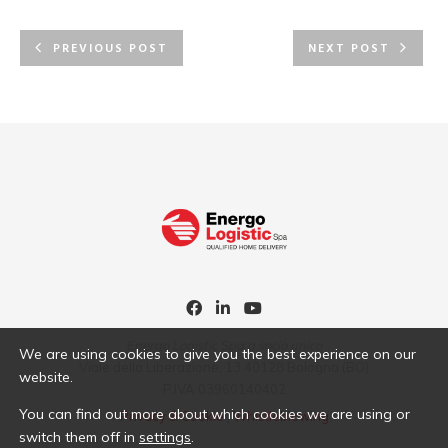
PREVIOUS POST
NEXT POST
Energo Logistic Spa a socio unico
We are using cookies to give you the best experience on our
Viale della Liberazione, 13 40128 Bologna (BO)
website.
P.IVA 03960140402
You can find out more about which cookies we are using or
Privacy & Cookie
|
Whistleblowing
switch them off in
settings
.